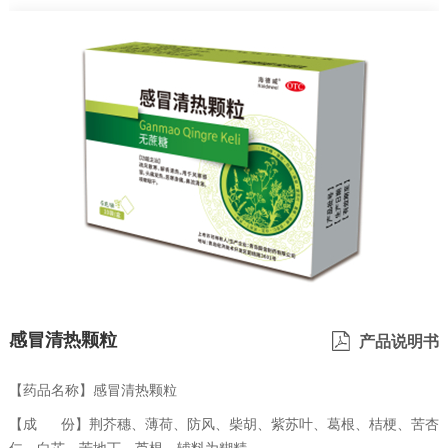
感冒清热颗粒
产品说明书
【药品名称】感冒清热颗粒
【成 份】荆芥穗、薄荷、防风、柴胡、紫苏叶、葛根、桔梗、苦杏
仁、白芷、苦地丁、芦根。辅料为糊精。