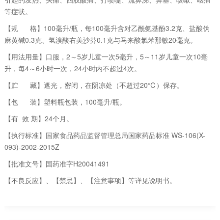
等症状。
【规 格】100毫升/瓶，每100毫升含对乙酰氨基酚3.2克、盐酸伪
麻黄碱0.3克、氢溴酸右美沙芬0.1克与马来酸氯苯那敏20毫克。
【用法用量】口服，2～5岁儿童一次5毫升，5～11岁儿童一次10毫
升，每4～6小时一次，24小时内不超过4次。
【贮 藏】遮光，密闭，在阴凉处（不超过20℃）保存。
【包 装】塑料瓶包装，100毫升/瓶。
【有 效 期】24个月。
【执行标准】国家食品药品监督管理总局国家药品标准 WS-106(X-
093)-2002-2015Z
【批准文号】国药准字H20041491
【不良反应】、【禁忌】、【注意事项】等详见说明书。