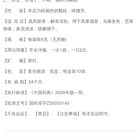
【性 状】本品为棕褐色的颗粒，味微苦。
【适 应 症】疏风散寒，解表清热。用于风寒感冒，头痛发热，恶寒
身痛，鼻流清涕，咳嗽咽干。
【规 格】每袋装6克（无蔗糖）
【用法用量】开水冲服。一次1袋，一日2次。
【贮 藏】密封。
【包 装】复合膜袋、纸盒；每盒装10袋。
【有 效 期】24个月。
【执行标准】《中国药典》2020年版一部。
【批准文号】国药准字Z20033140
【不良反应】、【禁忌】、【注意事项】等详见说明书。