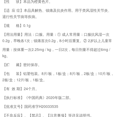
【性 状】本品为橙黄色片。
【适 应 症】本品具解热、镇痛及抗炎作用。用于类风湿性关节炎、
退行性关节病等疾病。
【规 格】0.1g
【用法用量】用法：口服。用量：① 成人常用量：口服抗风湿​一次
0.2g，早晚各1次；镇痛首次0.2g，8小时后重复。② 2岁以上儿童常
用量：按体重一次2.25mg / kg，一日2次，每日剂量不得超过6mg /
kg。
【贮 藏】密封保存。
【包 装】铝塑包装。8片/板，1板/盒；8片/板，2板/盒；10片/板，
2板/盒；12片/板，1板/盒。
【有 效 期】24个月。
【执行标准】《中国药典》2020年版二部。
【批准文号】国药准字H20033535
【不良反应】、【禁忌】、【注意事项】等详见说明书。