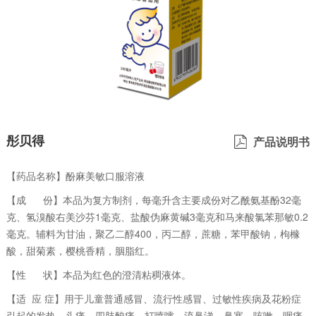
彤贝得
产品说明书
【药品名称】酚麻美敏口服溶液
【成 份】本品为复方制剂，每毫升含主要成份对乙酰氨基酚32毫
克、氢溴酸右美沙芬1毫克、盐酸伪麻黄碱3毫克和马来酸氯苯那敏0.2
毫克。辅料为甘油，聚乙二醇400，丙二醇，蔗糖，苯甲酸钠，枸橼
酸，甜菊素，樱桃香精，胭脂红。
【性 状】本品为红色的澄清粘稠液体。
【适 应 症】用于儿童普通感冒、流行性感冒、过敏性疾病及花粉症
引起的发热、头痛、四肢酸痛、打喷嚏、流鼻涕、鼻塞、咳嗽、咽痛